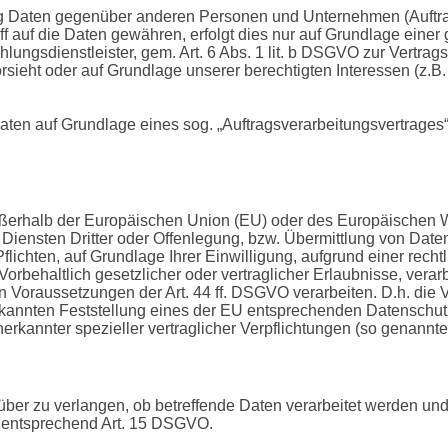
 Daten gegenüber anderen Personen und Unternehmen (Auftragsv
ff auf die Daten gewähren, erfolgt dies nur auf Grundlage einer
ungsdienstleister, gem. Art. 6 Abs. 1 lit. b DSGVO zur Vertragser
orsieht oder auf Grundlage unserer berechtigten Interessen (z.B
 Daten auf Grundlage eines sog. „Auftragsverarbeitungsvertrages
 außerhalb der Europäischen Union (EU) oder des Europäischen 
nsten Dritter oder Offenlegung, bzw. Übermittlung von Daten a
Pflichten, auf Grundlage Ihrer Einwilligung, aufgrund einer rech
Vorbehaltlich gesetzlicher oder vertraglicher Erlaubnisse, verar
n Voraussetzungen der Art. 44 ff. DSGVO verarbeiten. D.h. die V
erkannten Feststellung eines der EU entsprechenden Datenschut
anerkannter spezieller vertraglicher Verpflichtungen (so genannt
ber zu verlangen, ob betreffende Daten verarbeitet werden und
n entsprechend Art. 15 DSGVO.