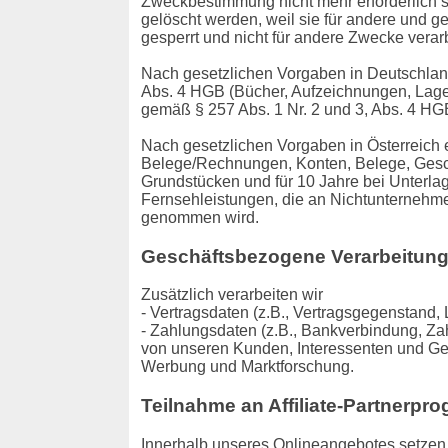
Zweckbestimmung nicht mehr erforderlich s
gelöscht werden, weil sie für andere und g
gesperrt und nicht für andere Zwecke verar
Nach gesetzlichen Vorgaben in Deutschland
Abs. 4 HGB (Bücher, Aufzeichnungen, Lageb
gemäß § 257 Abs. 1 Nr. 2 und 3, Abs. 4 HG
Nach gesetzlichen Vorgaben in Österreich 
Belege/Rechnungen, Konten, Belege, Gesch
Grundstücken und für 10 Jahre bei Unterl
Fernsehleistungen, die an Nichtunternehme
genommen wird.
Geschäftsbezogene Verarbeitun
Zusätzlich verarbeiten wir
- Vertragsdaten (z.B., Vertragsgegenstand, 
- Zahlungsdaten (z.B., Bankverbindung, Zah
von unseren Kunden, Interessenten und Ges
Werbung und Marktforschung.
Teilnahme an Affiliate-Partnerp
Innerhalb unseres Onlineangebotes setzen w