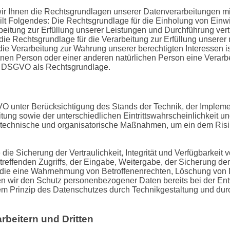
r Ihnen die Rechtsgrundlagen unserer Datenverarbeitungen mit
t Folgendes: Die Rechtsgrundlage für die Einholung von Einwillig
beitung zur Erfüllung unserer Leistungen und Durchführung v
 die Rechtsgrundlage für die Verarbeitung zur Erfüllung unserer r
ie Verarbeitung zur Wahrung unserer berechtigten Interessen ist 
fenen Person oder einer anderen natürlichen Person eine Vera
t. d DSGVO als Rechtsgrundlage.
O unter Berücksichtigung des Stands der Technik, der Impleme
ung sowie der unterschiedlichen Eintrittswahrscheinlichkeit u
te technische und organisatorische Maßnahmen, um ein dem Ri
 Sicherung der Vertraulichkeit, Integrität und Verfügbarkeit 
reffenden Zugriffs, der Eingabe, Weitergabe, der Sicherung der
t, die eine Wahrnehmung von Betroffenenrechten, Löschung von
en wir den Schutz personenbezogener Daten bereits bei der En
m Prinzip des Datenschutzes durch Technikgestaltung und durc
beitern und Dritten