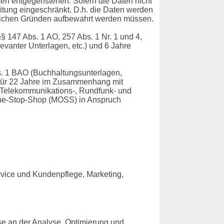
en entgegenstehen. Sofern die Daten nicht
eitung eingeschränkt. D.h. die Daten werden
chtlichen Gründen aufbewahrt werden müssen.
 147 Abs. 1 AO, 257 Abs. 1 Nr. 1 und 4,
vanter Unterlagen, etc.) und 6 Jahre
s. 1 BAO (Buchhaltungsunterlagen,
 für 22 Jahre im Zusammenhang mit
 Telekommunikations-, Rundfunk- und
-One-Stop-Shop (MOSS) in Anspruch
rvice und Kundenpflege, Marketing,
sse an der Analyse, Optimierung und