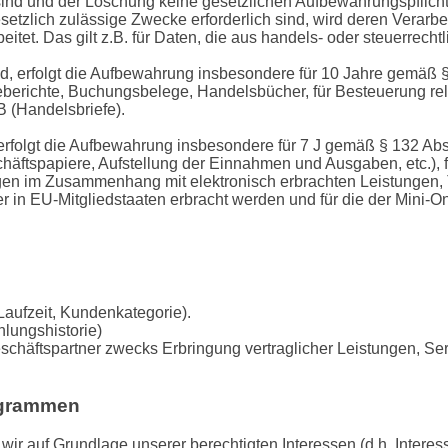
ind und der Löschung keine gesetzlichen Aufbewahrungspflicht
esetzlich zulässige Zwecke erforderlich sind, wird deren Verarb
beitet. Das gilt z.B. für Daten, die aus handels- oder steuerre
, erfolgt die Aufbewahrung insbesondere für 10 Jahre gemäß §§
erichte, Buchungsbelege, Handelsbücher, für Besteuerung rele
B (Handelsbriefe).
erfolgt die Aufbewahrung insbesondere für 7 J gemäß § 132 Ab
äftspapiere, Aufstellung der Einnahmen und Ausgaben, etc.),
agen im Zusammenhang mit elektronisch erbrachten Leistungen,
r in EU-Mitgliedstaaten erbracht werden und für die der Mini
g
Laufzeit, Kundenkategorie).
lungshistorie)
chäftspartner zwecks Erbringung vertraglicher Leistungen, Se
rogrammen
ir auf Grundlage unserer berechtigten Interessen (d.h. Intere