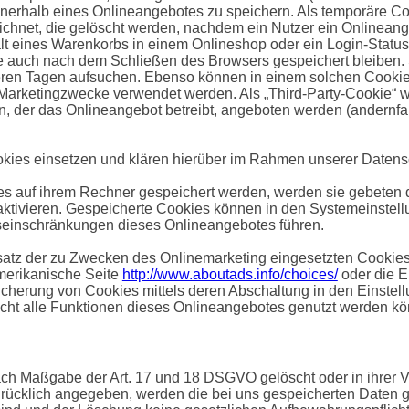
erhalb eines Onlineangebotes zu speichern. Als temporäre Co
ichnet, die gelöscht werden, nachdem ein Nutzer ein Onlineange
alt eines Warenkorbs in einem Onlineshop oder ein Login-Status
ie auch nach dem Schließen des Browsers gespeichert bleiben. 
ren Tagen aufsuchen. Ebenso können in einem solchen Cookie d
Marketingzwecke verwendet werden. Als „Third-Party-Cookie“ w
n, der das Onlineangebot betreibt, angeboten werden (andernfa
ies einsetzen und klären hierüber im Rahmen unserer Datensc
ies auf ihrem Rechner gespeichert werden, werden sie gebeten 
aktivieren. Gespeicherte Cookies können in den Systemeinstel
seinschränkungen dieses Onlineangebotes führen.
atz der zu Zwecken des Onlinemarketing eingesetzten Cookies k
amerikanische Seite
http://www.aboutads.info/choices/
oder die 
cherung von Cookies mittels deren Abschaltung in den Einstell
cht alle Funktionen dieses Onlineangebotes genutzt werden k
ch Maßgabe der Art. 17 und 18 DSGVO gelöscht oder in ihrer Ve
cklich angegeben, werden die bei uns gespeicherten Daten gel