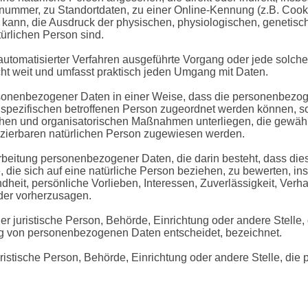
mmer, zu Standortdaten, zu einer Online-Kennung (z.B. Cook
kann, die Ausdruck der physischen, physiologischen, genetisch
atürlichen Person sind.
fe automatisierter Verfahren ausgeführte Vorgang oder jede so
ht weit und umfasst praktisch jeden Umgang mit Daten.
rsonenbezogener Daten in einer Weise, dass die personenbez
r spezifischen betroffenen Person zugeordnet werden können, so
hen und organisatorischen Maßnahmen unterliegen, die gewäh
tifizierbaren natürlichen Person zugewiesen werden.
Verarbeitung personenbezogener Daten, die darin besteht, dass
 die sich auf eine natürliche Person beziehen, zu bewerten, i
ndheit, persönliche Vorlieben, Interessen, Zuverlässigkeit, Verh
oder vorherzusagen.
oder juristische Person, Behörde, Einrichtung oder andere Stelle
ng von personenbezogenen Daten entscheidet, bezeichnet.
 juristische Person, Behörde, Einrichtung oder andere Stelle, d