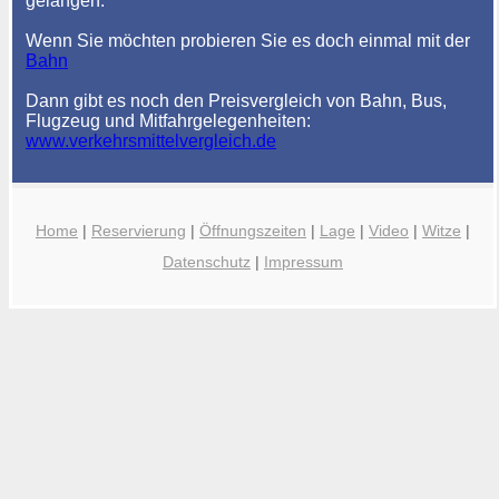
gelangen.
Wenn Sie möchten probieren Sie es doch einmal mit der
Bahn
Dann gibt es noch den Preisvergleich von Bahn, Bus,
Flugzeug und Mitfahrgelegenheiten:
www.verkehrsmittelvergleich.de
Home
|
Reservierung
|
Öffnungszeiten
|
Lage
|
Video
|
Witze
|
Datenschutz
|
Impressum