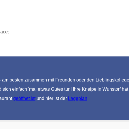
lace:
 am besten zusammen mit Freunden oder den Lieblingskollegen. 
 sich einfach 'mal etwas Gutes tun! Ihre Kneipe in Wunstorf hat 
taurant
geöffnet ist
und hier ist der
Lageplan